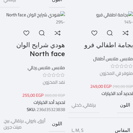
-29%
-14%
بجامة اطفالي فرو
هودي شرايح الوان
North face
ملابس
,
ملابس أطفال
ملابس
,
ملابس رجالي
متوفر في المخزون
نفد المخزون
249,00
EGP
290,00
EGP
تحديد أحد الخيارات
255,00
EGP
360,00
EGP
تحديد أحد الخيارات
برتقالي
,
كحلي
اللون
SKU:
236d35323838
أزرق
,
بترولي
,
برتقالي
,
بيج
,
اللون
مينت جرين
L
,
M
,
S
المقاس