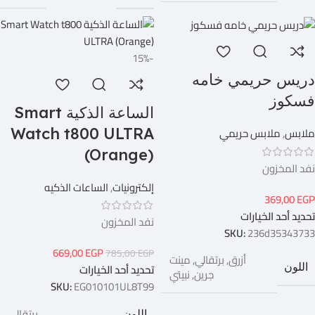
-15%
دريس حريمي خامه
فسكوز
الساعة الذكية Smart
ملابس
,
ملابس حريمي
Watch t800 ULTRA
(Orange)
نفد المخزون
إلكترونيات
,
الساعات الذكيه
369,00
EGP
تحديد أحد الخيارات
نفد المخزون
SKU:
236d35343733
669,00
EGP
785,00
EGP
أزرق
,
برتقالي
,
مينت
اللون
تحديد أحد الخيارات
جرين
,
نبيتي
SKU:
EG010101UL8T99
برتقالي
اللون