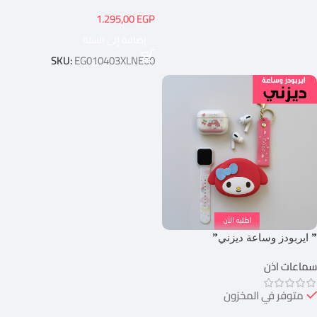
1.295,00
EGP
إضافة إلى السلة
SKU:
EG010403XLNE00
” ايربودز وساعة ديزني”
سماعات اذن
متوفر في المخزون