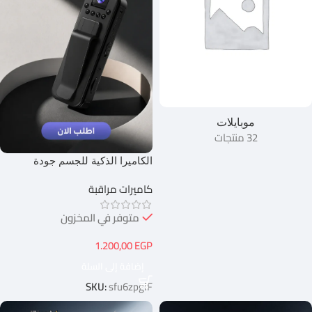
موبايلات
32 منتجات
الكاميرا الذكية للجسم جودة
1080p واي فاي
كاميرات مراقبة
متوفر في المخزون
1.200,00
EGP
إضافة إلى السلة
SKU:
sfu6zpglF