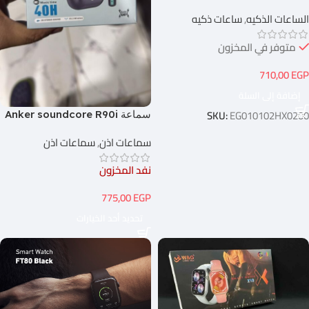
Black
الساعات الذكيه
,
ساعات ذكيه
متوفر في المخزون
710,00
EGP
إضافة إلى السلة
SKU:
EG010102HX0200
سماعة Anker soundcore R90i
سماعات اذن
,
سماعات اذن
نفد المخزون
775,00
EGP
تحديد أحد الخيارات