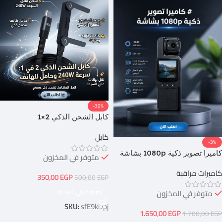
-30%
كابل الشحن الذكي 2×1
المغناطيسي
كابل
-3%
كاميرا تصوير ذكية 1080p بشاشة
متوفر في المخزون
كاميرات مراقبة
350,00
EGP
500,00
EGP
إضافة إلى السلة
متوفر في المخزون
SKU:
sfE9kivpj
1.650,00
EGP
1.700,00
EGP