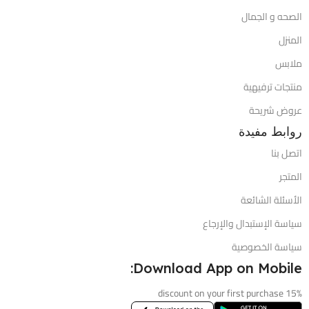
الصحه و الجمال
المنزل
ملابس
منتجات ترفيهية
عروض شريحة
روابط مفيدة
اتصل بنا
المتجر
الأسئلة الشائعة
سياسة الإستبدال والإرجاع
سياسة الخصوصية
Download App on Mobile:
15% discount on your first purchase