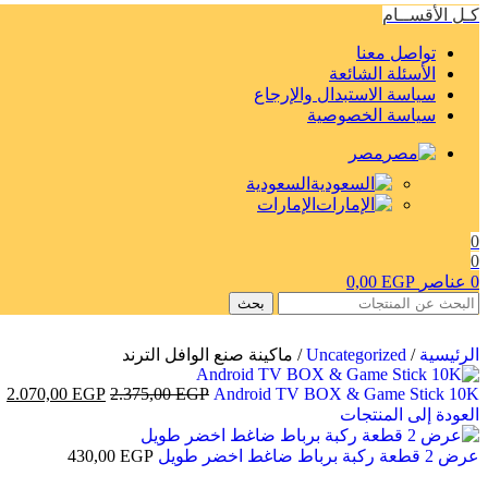
كـل الأقســام
تواصل معنا
الأسئلة الشائعة
سياسة الاستبدال والإرجاع
سياسة الخصوصية
مصر
السعودية
الإمارات
0
0
0
عناصر
EGP
0,00
بحث
الرئيسية
/
Uncategorized
/
ماكينة صنع الوافل الترند
2.070,00
EGP
2.375,00
EGP
Android TV BOX & Game Stick 10K
العودة إلى المنتجات
عرض 2 قطعة ركبة برباط ضاغط اخضر طويل
EGP
430,00