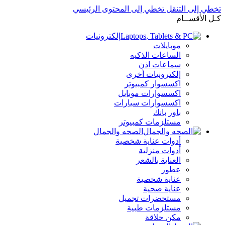
تخطي إلى التنقل
تخطي إلى المحتوى الرئيسي
كـل الأقســام
إلكترونيات
موبايلات
الساعات الذكيه
سماعات اذن
إلكترونيات أخرى
اكسسوار كمبيوتر
اكسسوارات موبايل
اكسسوارات سيارات
باور بانك
مستلزمات كمبيوتر
الصحه والجمال
أدوات عناية شخصية
أدوات منزلية
العناية بالشعر
عطور
عناية شخصية
عناية صحية
مستحضرات تجميل
مستلزمات طبية
مكن حلاقة