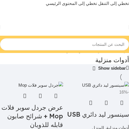
تخطي إلى التنقل
تخطي إلى المحتوى الرئيسي
الرئيسية
/
الصحه والجمال
/
أدوات منزلية
أدوات منزلية
Show sidebar
-16%
عرض جردل سوبر فلات
سينسور ليد دائري USB
Mop + شرائح صابون
قابله للذوبان
أدوات منزلية
,
المنزل