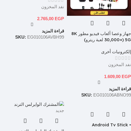
نفد المخزون
2.765,00
EGP
قراءة المزيد
جهاز وعصا ألعاب فيديو مطور 8K
SKU:
EG010106AVBH99
5G (+30,000 لعبة ريترو)
إلكترونيات أخرى
نفد المخزون
1.609,00
EGP
قراءة المزيد
SKU:
EG010106ABNO99
جديد
• Android Tv Stick